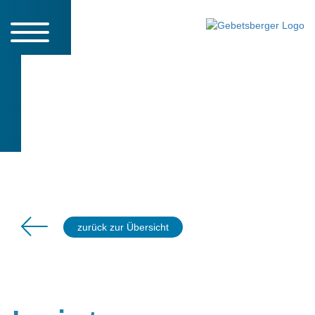
BAUPLANUNG UND PROJEKTMANAGEMENT
FUMATECH I
Betriebsgebäude
BIETIGHEIM-BISSINGEN